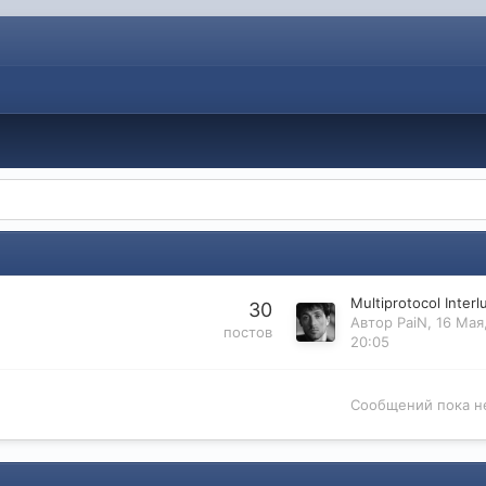
30
Автор
PaiN
,
16 Мая
постов
20:05
Сообщений пока н