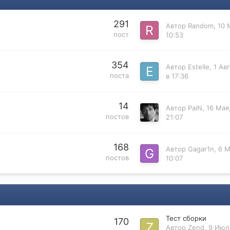
291
Автор
Random
,
10 
пост
10:53
354
Автор
Estelle
,
1 Ав
поста
в 17:36
14
Автор
PaiN
,
16 Мая
постов
21:07
168
Автор
Gagar1n
,
6 М
постов
10:07
Тест сборки
170
Автор
Zend
,
9 Июля