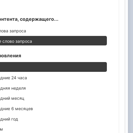
онтента, содержащего...
лова запроса
е
слово запроса
новления
дние 24 часа
дняя неделя
едний месяц
дние 6 месяцев
дний год
ом