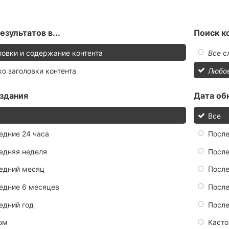
езультатов в...
Поиск к
ловки и содержание контента
Все
с
ко заголовки контента
Любо
здания
Дата об
Все
едние 24 часа
После
едняя неделя
После
едний месяц
Посл
едние 6 месяцев
После
едний год
После
ом
Каст