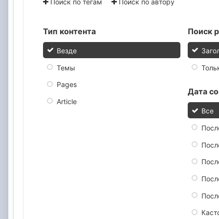
Поиск по тегам
Поиск по автору
Тип контента
Поиск р
Везде
Заго
Темы
Толь
Pages
Дата со
Article
Все
Посл
Посл
Посл
Посл
Посл
Каст